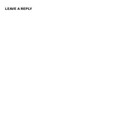
LEAVE A REPLY
Related
Apa itu Inflasi: Penyebab,
Apakah Semua akan Kripto
Akibat, dan Strategi
pada Waktunya?
Mitigasinya
Apa itu Skema Ponzi?