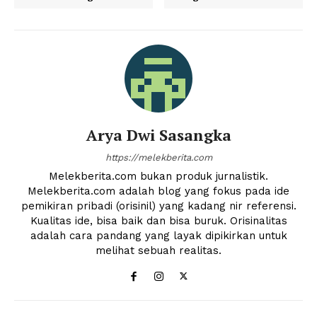
SUBSCRIBE NOW
Arya Dwi Sasangka
Company
https://melekberita.com
Melekberita.com bukan produk jurnalistik.
Harta
Melekberita.com adalah blog yang fokus pada ide
pemikiran pribadi (orisinil) yang kadang nir referensi.
Tahta
Kualitas ide, bisa baik dan bisa buruk. Orisinalitas
Wanita
adalah cara pandang yang layak dipikirkan untuk
Bahasa
melihat sebuah realitas.
Budaya
Share this: