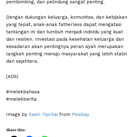
pembimbing, dan pelindung sangat penting.
SUBSCRIBE NOW
Dengan dukungan keluarga, komunitas, dan kebijakan
yang tepat, anak-anak fatherless dapat mengatasi
tantangan ini dan tumbuh menjadi individu yang kuat
dan resilien. Investasi pada kesehatan keluarga dan
Company
kesadaran akan pentingnya peran ayah merupakan
langkah penting menuju masyarakat yang lebih stabil
Harta
dan sejahtera.
Tahta
(ADS)
Wanita
Bahasa
#melekbahasa
Budaya
#melekberita
Share this:
Image by
Sasin Tipchai
from
Pixabay
Share this: