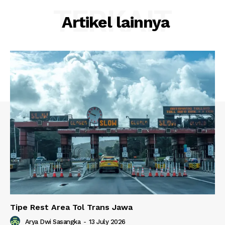
TERKAIT
Artikel lainnya
Tipe Rest Area Tol Trans Jawa
Arya Dwi Sasangka
-
13 July 2026