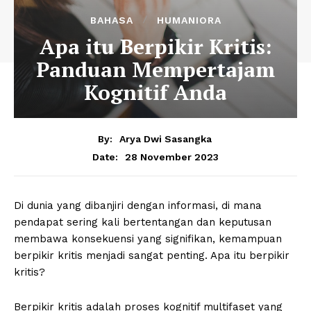
BAHASA
HUMANIORA
Apa itu Berpikir Kritis:
Panduan Mempertajam
Kognitif Anda
By:
Arya Dwi Sasangka
28 November 2023
Date:
Di dunia yang dibanjiri dengan informasi, di mana
pendapat sering kali bertentangan dan keputusan
membawa konsekuensi yang signifikan, kemampuan
berpikir kritis menjadi sangat penting. Apa itu berpikir
kritis?
Berpikir kritis adalah proses kognitif multifaset yang