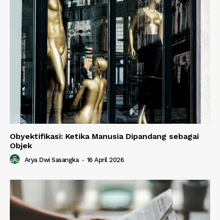
Obyektifikasi: Ketika Manusia Dipandang sebagai
Objek
Arya Dwi Sasangka
-
16 April 2026