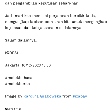
dan pengambilan keputusan sehari-hari.
Tahta
Wanita
Jadi, mari kita memulai perjalanan berpikir kritis,
mengungkap lapisan pemikiran kita untuk mengungkap
Bahasa
kejelasan dan kebijaksanaan di dalamnya.
Budaya
Salam dalamnya.
Share this:
(©DPS)
Jakarta, 10/12/2023 13:30
#melekbahasa
#melekberita
Image by
Karolina Grabowska
from
Pixabay
Share this: