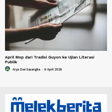
April Mop dari Tradisi Guyon ke Ujian Literasi
Publik
Arya Dwi Sasangka
-
6 April 2026