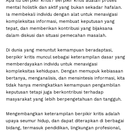
Apa itu berpikir kritis? Berpikir kritis adalah proses
News Week
mental holistik dan aktif yang bukan sekadar hafalan.
Magazine PRO
Ia membekali individu dengan alat untuk menavigasi
kompleksitas informasi, membuat keputusan yang
tepat, dan memberikan kontribusi yang bijaksana
dalam diskusi dan situasi pemecahan masalah.
Di dunia yang menuntut kemampuan beradaptasi,
berpikir kritis muncul sebagai keterampilan dasar yang
memberdayakan individu untuk menavigasi
kompleksitas kehidupan. Dengan memupuk kebiasaan
bertanya, menganalisis, dan mensintesis informasi, kita
tidak hanya meningkatkan kemampuan pengambilan
SUBSCRIBE NOW
keputusan tetapi juga berkontribusi terhadap
masyarakat yang lebih berpengetahuan dan tangguh.
Mengembangkan keterampilan berpikir kritis adalah
Company
upaya seumur hidup, dan dapat diterapkan di berbagai
bidang, termasuk pendidikan, lingkungan profesional,
Harta