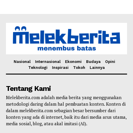
SUBSCRIBE NOW
Nasional
Internasional
Ekonomi
Budaya
Opini
Teknologi
Inspirasi
Tokoh
Lainnya
Company
Tentang Kami
Harta
Melekberita.com adalah media berita yang menggunakan
Tahta
metodologi daring dalam hal pembuatan konten. Konten di
Wanita
dalam melekberita.com sebagian besar bersumber dari
Bahasa
konten yang ada di internet, baik itu dari media arus utama,
media sosial, blog, atau akal imitasi (AI).
Budaya