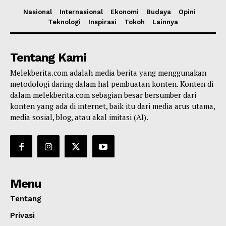
Nasional
Internasional
Ekonomi
Budaya
Opini
Teknologi
Inspirasi
Tokoh
Lainnya
SUBSCRIBE NOW
Tentang Kami
Melekberita.com adalah media berita yang menggunakan
Company
metodologi daring dalam hal pembuatan konten. Konten di
dalam melekberita.com sebagian besar bersumber dari
Harta
konten yang ada di internet, baik itu dari media arus utama,
media sosial, blog, atau akal imitasi (AI).
Tahta
Wanita
Bahasa
Budaya
Menu
Share this:
Tentang
Privasi