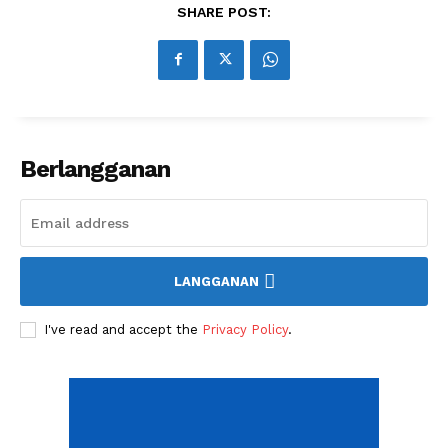
SHARE POST:
Berlangganan
LANGGANAN
News Week
Magazine PRO
I've read and accept the
Privacy Policy
.