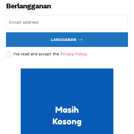
Berlangganan
Company
LANGGANAN
Harta
Tahta
I've read and accept the
Privacy Policy
.
Wanita
Bahasa
Budaya
Share this:
Related