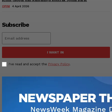
OPINI
4 April 2026
Subscribe
I WANT IN
I've read and accept the
Privacy Policy
.