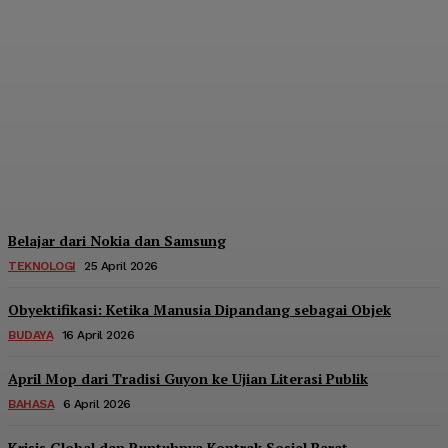
Tipe Rest Area Tol Trans
Jawa
Arya Dwi Sasangka
-
13 July 2026
Belajar dari Nokia dan Samsung
TEKNOLOGI
25 April 2026
Obyektifikasi: Ketika Manusia Dipandang sebagai Objek
BUDAYA
16 April 2026
April Mop dari Tradisi Guyon ke Ujian Literasi Publik
BAHASA
6 April 2026
Krisis Global dan Runtuhnya Kontrak Sosial Barat