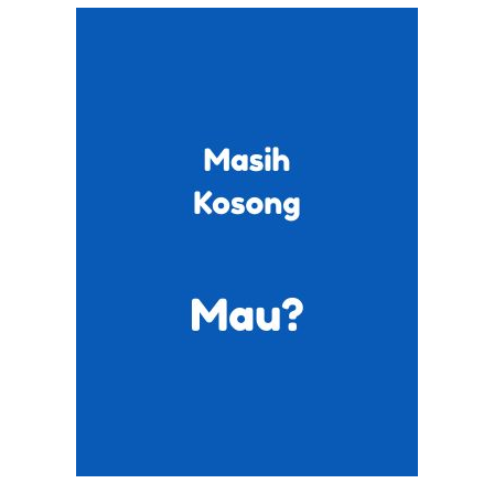
News Week
Magazine PRO
SUBSCRIBE NOW
Company
Harta