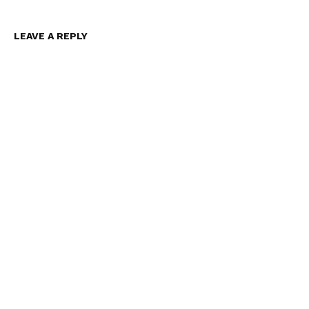
LEAVE A REPLY
News Week
Magazine PRO