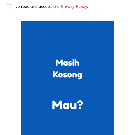
I've read and accept the
Privacy Policy
.
Related
Atom vs Bit: Mana lebih
Bernard Arnault, The Real
Bernilai?
Sultan Pemilik LVMH
Kemenangan Digital atas
Analog