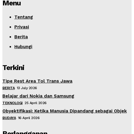
Menu
Tentang
Privasi
Berita
Hubungi
Terkini
Tipe Rest Area Tol Trans Jawa
BERITA
13 July 2026
Belajar dari Nokia dan Samsung
TEKNOLOGI
25 April 2026
Obyektifikasi: Ketika Manusia Dipandang sebagai Objek
BUDAYA
16 April 2026
Berlangganan