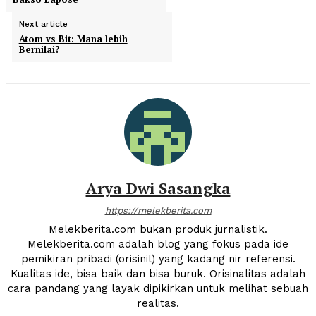
Next article
Atom vs Bit: Mana lebih
Bernilai?
Arya Dwi Sasangka
https://melekberita.com
Melekberita.com bukan produk jurnalistik.
Melekberita.com adalah blog yang fokus pada ide
pemikiran pribadi (orisinil) yang kadang nir referensi.
Kualitas ide, bisa baik dan bisa buruk. Orisinalitas adalah
cara pandang yang layak dipikirkan untuk melihat sebuah
realitas.