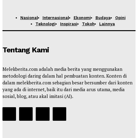
Nasional
Internasional
Ekonomi
Budaya
Opini
Teknologi
Inspirasi
Tokoh
Lainnya
Tentang Kami
Melekberita.com adalah media berita yang menggunakan
metodologi daring dalam hal pembuatan konten. Konten di
dalam melekberita.com sebagian besar bersumber dari konten
yang ada di internet, baik itu dari media arus utama, media
sosial, blog, atau akal imitasi (AI).