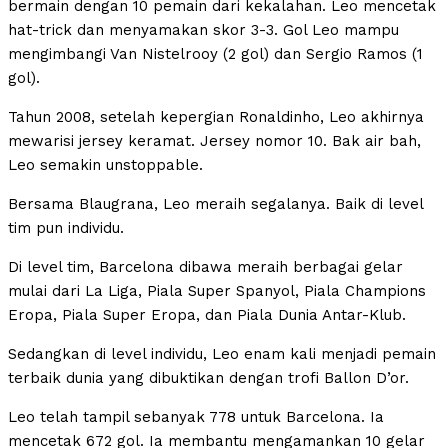
bermain dengan 10 pemain dari kekalahan. Leo mencetak
hat-trick dan menyamakan skor 3-3. Gol Leo mampu
mengimbangi Van Nistelrooy (2 gol) dan Sergio Ramos (1
gol).
Tahun 2008, setelah kepergian Ronaldinho, Leo akhirnya
mewarisi jersey keramat. Jersey nomor 10. Bak air bah,
Leo semakin unstoppable.
Bersama Blaugrana, Leo meraih segalanya. Baik di level
tim pun individu.
Di level tim, Barcelona dibawa meraih berbagai gelar
mulai dari La Liga, Piala Super Spanyol, Piala Champions
Eropa, Piala Super Eropa, dan Piala Dunia Antar-Klub.
Sedangkan di level individu, Leo enam kali menjadi pemain
terbaik dunia yang dibuktikan dengan trofi Ballon D’or.
Leo telah tampil sebanyak 778 untuk Barcelona. Ia
mencetak 672 gol. Ia membantu mengamankan 10 gelar