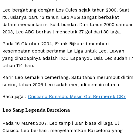
Leo bergabung dengan Los Cules sejak tahun 2000. Saat
itu, usianya baru 13 tahun. Leo ABG sangat berbakat
dalam memainkan si kulit bundar. Dari tahun 2000 sampai
2003, Leo ABG berhasil mencetak 37 gol dari 30 laga.
Pada 16 Oktober 2004, Frank Rijkaard memberi
kesempatan debut pertama La Liga untuk Leo. Lawan
yang dihadapinya adalah RCD Espanyol. Usia Leo sudah 17
tahun 114 hari.
Karir Leo semakin cemerlang. Satu tahun merumput di tim
senior, tahun 2006 Leo sudah menjadi pemain utama.
Baca juga :
Cristiano Ronaldo: Mesin Gol Bermerek CR7
Leo Sang Legenda Barcelona
Pada 10 Maret 2007, Leo tampil luar biasa di laga El
Clasico. Leo berhasil menyelamatkan Barcelona yang