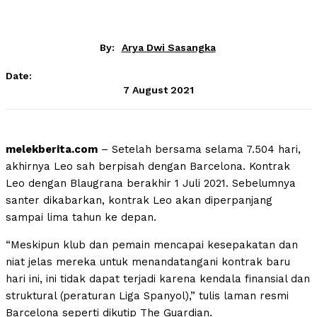
By:
Arya Dwi Sasangka
Date:
7 August 2021
melekberita.com
– Setelah bersama selama 7.504 hari,
akhirnya Leo sah berpisah dengan Barcelona. Kontrak
Leo dengan Blaugrana berakhir 1 Juli 2021. Sebelumnya
santer dikabarkan, kontrak Leo akan diperpanjang
sampai lima tahun ke depan.
“Meskipun klub dan pemain mencapai kesepakatan dan
niat jelas mereka untuk menandatangani kontrak baru
hari ini, ini tidak dapat terjadi karena kendala finansial dan
struktural (peraturan Liga Spanyol),” tulis laman resmi
Barcelona seperti dikutip The Guardian.