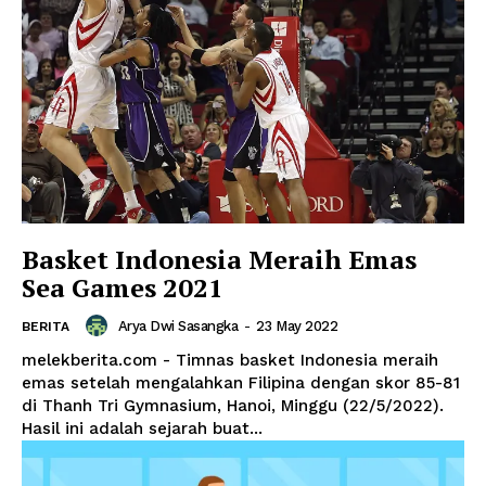
Basket Indonesia Meraih Emas
Sea Games 2021
Arya Dwi Sasangka
-
23 May 2022
BERITA
News Week
melekberita.com - Timnas basket Indonesia meraih
emas setelah mengalahkan Filipina dengan skor 85-81
Magazine PRO
di Thanh Tri Gymnasium, Hanoi, Minggu (22/5/2022).
Hasil ini adalah sejarah buat...