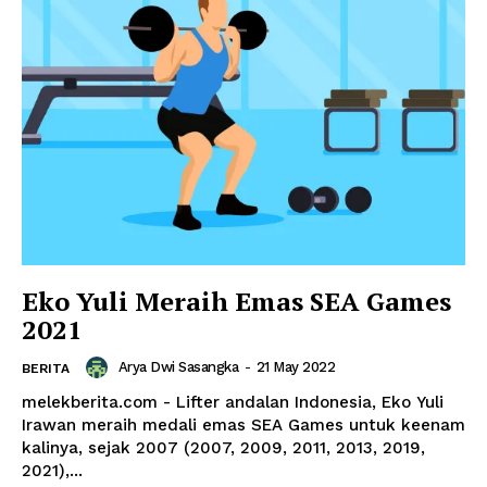
SUBSCRIBE NOW
Eko Yuli Meraih Emas SEA Games
Company
2021
Harta
Arya Dwi Sasangka
-
21 May 2022
BERITA
Tahta
melekberita.com - Lifter andalan Indonesia, Eko Yuli
Wanita
Irawan meraih medali emas SEA Games untuk keenam
kalinya, sejak 2007 (2007, 2009, 2011, 2013, 2019,
Bahasa
2021),...